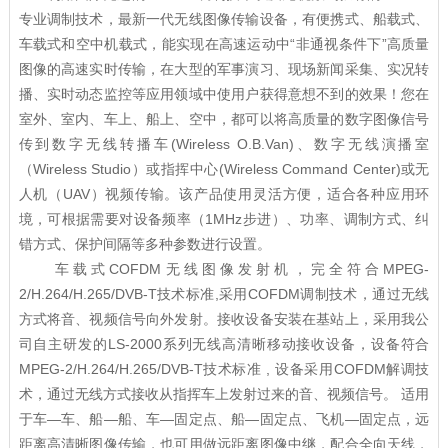
专业调制技术，最新一代无线图像传输设备，有便携式、船载式、
车载式和空中机载式，能实现在高速运动中“非通视条件下”高质量
图像的高速实时传输，在大型的军事演习、现场新闻采集、实况转
播、实时动态监控等应用领域中使用户获得意想不到的效果！您在
室外、室内、车上、船上、空中，都可以将高质量的数字图像信号
传到数字无线转播车(Wireless O.B.Van)、数字无线演播室
（Wireless Studio）或指挥中心(Wireless Command Center)或无
人机（UAV）视频传输。该产品使用灵活方便，适合各种应用环
境，可根据需要对设备频率（1MHz步进）、功率、调制方式、纠
错方式、保护间隔等多种参数进行设置。
车载式COFDM无线图像发射机，完全符合MPEG-
2/H.264/H.265/DVB-T技术标准,采用COFDM调制技术，通过无线
方式将音、视频信号向外发射。接收设备安装在基站上，采用我公
司自主研发的LS-2000系列无线高清晰移动接收设备，设备符合
MPEG-2/H.264/H.265/DVB-T技术标准 , 设备采用COFDM解调技
术，通过无线方式接收从指挥车上发射过来的音、视频信号。 适用
于车—车、船—船、车—固定点、船—固定点、飞机—固定点，远
距离高清晰图像传输，也可用做远距离图像中继，配合全向天线，