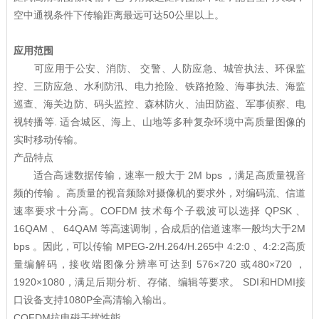
空中通视条件下传输距离最远可达50公里以上。
应用范围
可应用于公安、消防、 交警、人防应急、城管执法、环保监
控、三防应急、水利防汛、电力抢险、铁路抢险、海事执法、海监
巡查、海关边防、码头监控、森林防火、油田防盗、军事侦察、电
视转播等. 适合城区、海上、山地等多种复杂环境中高质量图像的
实时移动传输。
产品特点
适合高速数据传输，速率一般大于 2M bps ，满足高质量视音
频的传输 。高质量的视音频除对摄像机的要求外，对编码流、信道
速率要求十分高。COFDM 技术每个子载波可以选择 QPSK 、
16QAM 、 64QAM 等高速调制，合成后的信道速率一般均大于2M
bps 。因此，可以传输 MPEG-2/H.264/H.265中 4:2:0 、4:2:2高质
量编解码，接收端图像分辨率可达到 576×720 或480×720 ，
1920×1080，满足后期分析、存储、编辑等要求。 SDI和HDMI接
口设备支持1080P全高清输入输出。
COFDM抗电磁干扰性能