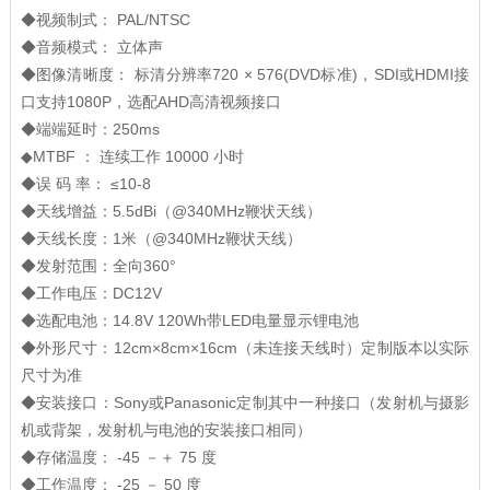
◆视频制式： PAL/NTSC
◆音频模式： 立体声
◆图像清晰度： 标清分辨率720 × 576(DVD标准)，SDI或HDMI接
口支持1080P，选配AHD高清视频接口
◆端端延时：250ms
◆MTBF ： 连续工作 10000 小时
◆误 码 率： ≤10-8
◆天线增益：5.5dBi（@340MHz鞭状天线）
◆天线长度：1米（@340MHz鞭状天线）
◆发射范围：全向360°
◆工作电压：DC12V
◆选配电池：14.8V 120Wh带LED电量显示锂电池
◆外形尺寸：12cm×8cm×16cm（未连接天线时）定制版本以实际
尺寸为准
◆安装接口：Sony或Panasonic定制其中一种接口（发射机与摄影
机或背架，发射机与电池的安装接口相同）
◆存储温度： -45 －＋ 75 度
◆工作温度： -25 － 50 度