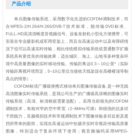
产品介绍
单兵图像传输系统，采用数字化先进的COFDM调制技术，符
合MPEG-2/H.264/H.265/DVB-T技术标准，能传输DVD标准、
FULL-HD高清清晰度音视频信号。设备发射机小型化方便携带，可
安装在专业摄影机或军用背架上，而且在高速运动中以及有障碍情
况下也可以高速实时传输，相比传统模拟传输系统或普通数字扩频
系统具有更优良的传输效果，适合城区、海上、山地等多种复杂环
境中高质量图像的实时移动传输。传输距离达0.3～10公里*（实际
传输距离视环境而定，5~10公里仅当接收天线架设在高楼楼顶等制
高点的情形）。
COFDM标清广播级便携式移动单兵图像传输设备,是一种无线
高清图像实时传输系统，是我公司生产的广播级高清晰的图像实时
传输系统（高清、标清根据需要选配）。采用当前领先的COFDM
调制技术，有相对窄的空中带宽（2~8MHz可调）和很强的抗多径
干扰能力，克服模拟技术和常规调制技术下图像传输多径反射及遮
挡所带来的困扰，实现在高速运动中拍摄并实时非视距传输高质量
图像，特别适合于复杂环境下使用；视音频编码采用MPEG-