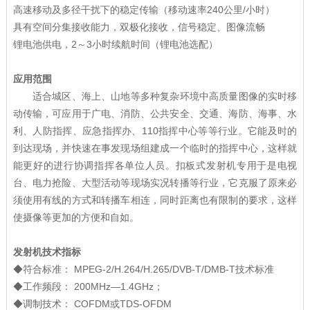
高速移动及多径干扰下的稳定传输（移动速率240公里/小时）
具有空间分集接收能力，双极化接收，信号稳定、图像流畅
锂电池供电，2～3小时续航时间（锂电池选配）
应用范围
适合城区、海上、山地等多种复杂环境中高质量图像的实时移
动传输，可应用于广电、消防、公共安全、交通、海防、海事、水
利、人防指挥、应急指挥办、110指挥中心等等行业。它能及时的
到达现场，并快速在事发现场组建成一个临时的指挥中心，这样就
能更好的进行协调指挥各单位人员。扣板式发射机专用于是电视
台、电力抢险、大型活动等现场实况转播等行业，它克服了原来必
须使用有线的方式和转播车相连，同时距离也有限制的要求，这样
使摄像等更加的方便和自如。
发射机技术指标
◆符合标准： MPEG-2/H.264/H.265/DVB-T/DMB-T技术标准
◆工作频段： 200MHz—1.4GHz；
◆调制技术： COFDM或TDS-OFDM