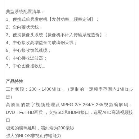
典型系统配置清单：
1、便携式单兵发射机【发射功率、频率定制】；
2、全向鞭状天线；
3、便携摄像头系统【摄像机不计入传输系统造价】；
4、中心接收高增益全向玻璃钢天线；
5、中心接收馈线线缆；
6、中心接收滤波器；
7、中心图像接收机。
产品特性
工作频段：200～1400MHz，（定制的一定频率范围内1MHz步
进）
高质量的数字视频处理及MPEG-2/H.264/H.265视频编解码，
DVD，Full-HD画质 ，支持SDI和HDMI接口，选配AHD高清视频接
口
极短的编码延时，端到端为200毫秒
强大的NLOS非视距传输能力