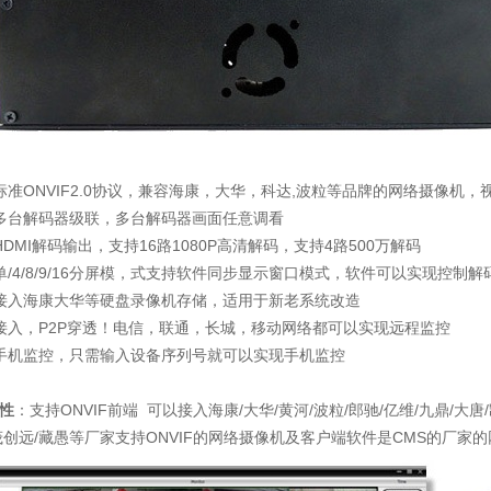
标准ONVIF2.0协议，兼容海康，大华，科达,波粒等品牌的网络摄像机，
多台解码器级联，多台解码器画面任意调看
HDMI解码输出，支持16路1080P高清解码，支持4路500万解码
单/4/8/9/16分屏模，式支持软件同步显示窗口模式，软件可以实现控
接入海康大华等硬盘录像机存储，适用于新老系统改造
接入，P2P穿透！电信，联通，长城，移动网络都可以实现远程监控
手机监控，只需输入设备序列号就可以实现手机监控
性
：支持ONVIF前端 可以接入海康/大华/黄河/波粒/郎驰/亿维/九鼎/大唐/
茂创远/藏愚等厂家支持ONVIF的网络摄像机及客户端软件是CMS的厂家