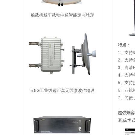
船载机载车载动中通智能定向球形
特点
：
1、支持
2、支持
3、高清
4、支持
5、支持
6、八线
5.8G工业级远距离无线微波传输设
7、简便
超强兼容
豪威/恒