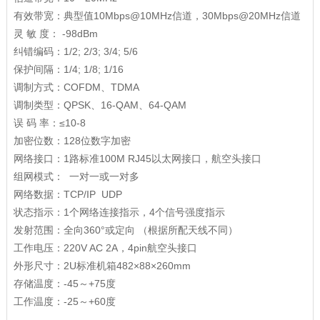
有效带宽：典型值10Mbps@10MHz信道，30Mbps@20MHz信道
灵 敏 度： -98dBm
纠错编码：1/2; 2/3; 3/4; 5/6
保护间隔：1/4; 1/8; 1/16
调制方式：COFDM、TDMA
调制类型：QPSK、16-QAM、64-QAM
误 码 率：≤10-8
加密位数：128位数字加密
网络接口：1路标准100M RJ45以太网接口，航空头接口
组网模式： 一对一或一对多
网络数据：TCP/IP UDP
状态指示：1个网络连接指示，4个信号强度指示
发射范围：全向360°或定向 （根据所配天线不同）
工作电压：220V AC 2A，4pin航空头接口
外形尺寸：2U标准机箱482×88×260mm
存储温度：-45～+75度
工作温度：-25～+60度