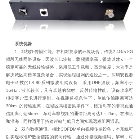
系统优势
1、非视距传输性能。在相对复杂的环境场合，传统2.4G/5.8G
频段无线网络设备，因波长比较短，载频频率高，很难以建立一个
稳定可靠的无线传输链路，采用低工作载频，高灵敏度，大功率是
解决城区高楼等复杂场合，实现远程组网的途径之一。深圳安视源
电子科技的LS-90系列微波组网设备，采用UHF波段，频率小于
1GHz，波长较长，具有卓越的绕射、反射传输性能。设备功率可
根据客户需求进行定制。在视距通视条件下，单跳传输距离可达
30km+的传输距离，在城区高楼密集条件下，楼顶对车的非视距通
信距离可达5km+，车对车非视距的通信距离可达1～2km。在湖区
和沿海，同样适用于搭建岸站与船只之间实现远程组网通讯。
2、双向数据通讯。相比COFDM单向视频传输设备，本系统可
以实现标准IP数据链路的双向传输，通过外接视频编码、解码，可