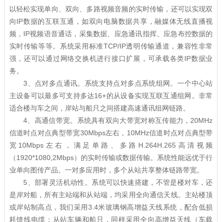
以轻松实现单向、双向、多路视频音频的实时传输，还可以实现双
向IP数据的互联互通，如双向电脑数据共享，融媒体无线直播视
频，IP视频语音通话，采集数据、应急通讯指挥、应急布控数据的
实时传输等等。系统采用标准TCP/IP透明传输通道，兼容性非常
强，还可以通过网络交换机进行接口扩展，可承载各类IP数据业
务。
3、点对多点通讯。系统支持点对多点系统组网。一个中心站
主设备可以最多可支持多达16+的从设备实现互联互通组网。非常
适合楼与车之间，岸站与船只之间搭建高速通讯组网链路。
4、高通信带宽。系统具有双向大带宽对称互传能力，20MHz
信道时点对点典型带宽30Mbps左右，10MHz信道时点对点典型带
宽10Mbps左右，满足单路、多路H.264H.265高清视频
（1920*1080,2Mbps）的实时传输或数据传输。系统性能远优于行
业单向图传产品。一对多应用时，多个从站共享整体链路带宽。
5、部署灵活机动性。系统可以快速搭建，不管是楼对车，还
是岸对船，所有主站端和从站端，均采用全向通信天线。主站楼顶
或岸站制高点，我们采用3.4米玻璃钢高增益天线系统，配合低损
耗馈线电缆；从站车辆和船只，同样采用全向高增益天线（车载