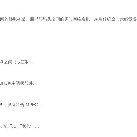
间的移动桥梁。船只与码头之间的实时网络通讯，采用传统全向天线设备或
之间（或定制...
z免申请频段外...
，设备符合 MPEG...
F/UHF频段，...