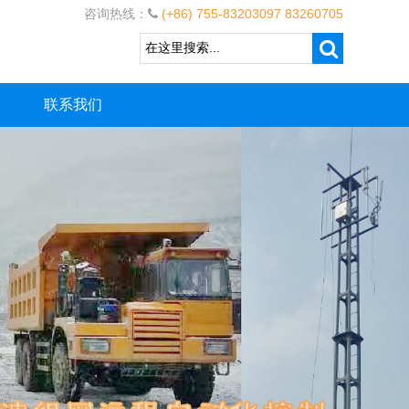
咨询热线：
(+86) 755-83203097 83260705
联系我们