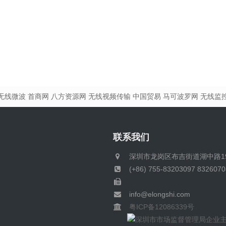
无线微波
首商网
八方资源网
无线视频传输
中国贸易
马可波罗网
无线监
联系我们
深圳市龙岗区布吉街道湖中路1
(+86) 755-83203097 8326070
info@elongshi.com
粤ICP备12086339号