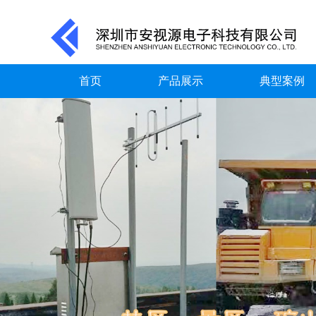
首页
产品展示
典型案例