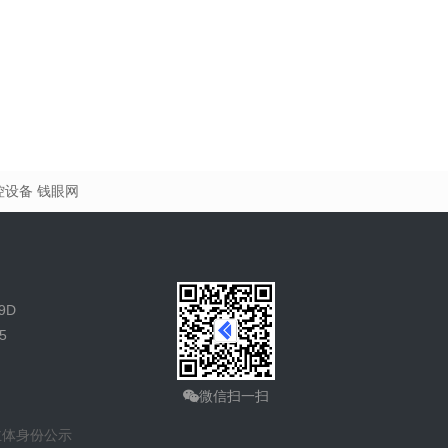
控设备
钱眼网
9D
5
微信扫一扫