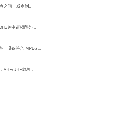
之间（或定制...
z免申请频段外...
，设备符合 MPEG...
F/UHF频段，...