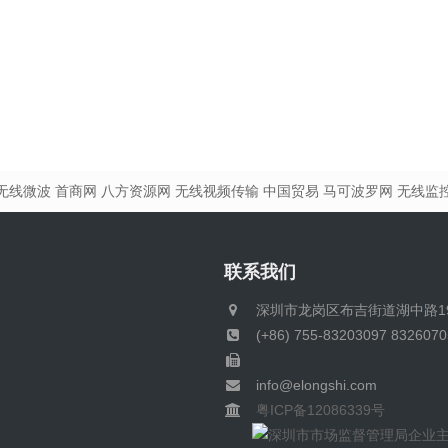
无线微波
首商网
八方资源网
无线视频传输
中国贸易
马可波罗网
无线监
联系我们
深圳市龙岗区布吉街道湖中路1
(+86) 755-83203097 8326070
info@elongshi.com
粤ICP备12086339号