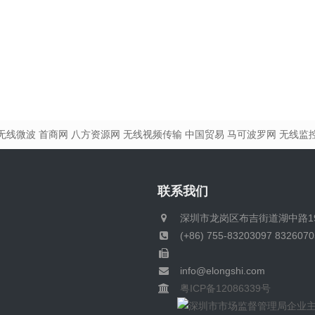
无线微波
首商网
八方资源网
无线视频传输
中国贸易
马可波罗网
无线监
联系我们
深圳市龙岗区布吉街道湖中路1
(+86) 755-83203097 8326070
info@elongshi.com
粤ICP备12086339号