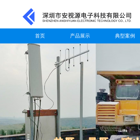
首页
产品展示
典型案例