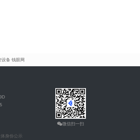
控设备
钱眼网
9D
5
微信扫一扫