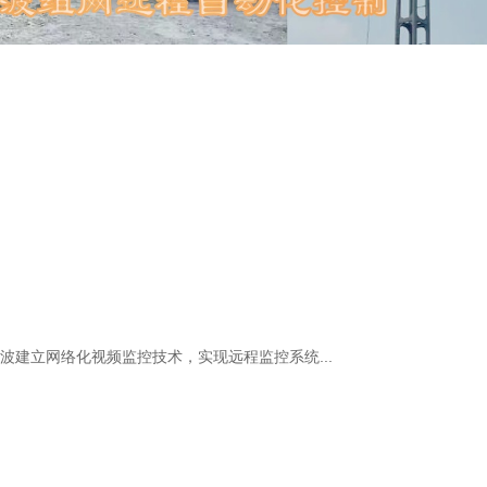
建立网络化视频监控技术，实现远程监控系统...