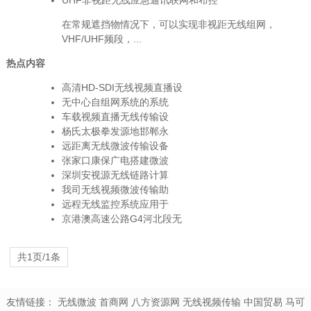
UHF非视距无线应急通讯联网和布控
在常规遮挡物情况下，可以实现非视距无线组网，
VHF/UHF频段，...
热点内容
高清HD-SDI无线视频直播设
无中心自组网系统的系统
车载视频直播无线传输设
杨氏太极拳发源地邯郸永
远距离无线微波传输设备
张家口康保广电搭建微波
深圳安视源无线链路计算
我司无线视频微波传输助
远程无线监控系统应用于
京港澳高速公路G4河北段无
共1页/1条
友情链接：
无线微波
首商网
八方资源网
无线视频传输
中国贸易
马可