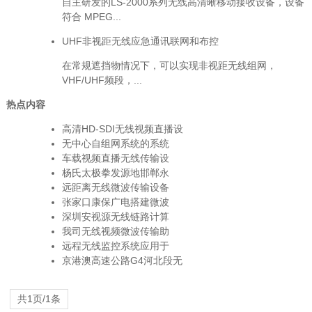
自主研发的LS-2000系列无线高清晰移动接收设备，设备
符合 MPEG...
UHF非视距无线应急通讯联网和布控
在常规遮挡物情况下，可以实现非视距无线组网，
VHF/UHF频段，...
热点内容
高清HD-SDI无线视频直播设
无中心自组网系统的系统
车载视频直播无线传输设
杨氏太极拳发源地邯郸永
远距离无线微波传输设备
张家口康保广电搭建微波
深圳安视源无线链路计算
我司无线视频微波传输助
远程无线监控系统应用于
京港澳高速公路G4河北段无
共1页/1条