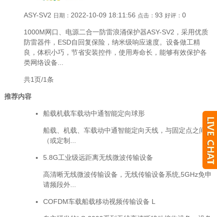
ASY-SV2
2022-10-09 18:11:56
93
0
日期：
点击：
好评：
1000M网口、电源二合一防雷浪涌保护器ASY-SV2，采用优质
防雷器件，ESD自回复保险，纳米级响应速度。设备做工精
良，体积小巧，节省安装控件，使用寿命长，能够有效保护各
类网络设备...
共1页/1条
推荐内容
船载机载车载动中通智能定向球形
船载、机载、车载动中通智能定向天线，与固定点之间
（或定制...
5.8G工业级远距离无线微波传输设备
高清晰无线微波传输设备，无线传输设备系统,5GHz免申
请频段外...
COFDM车载船载移动视频传输设备 L