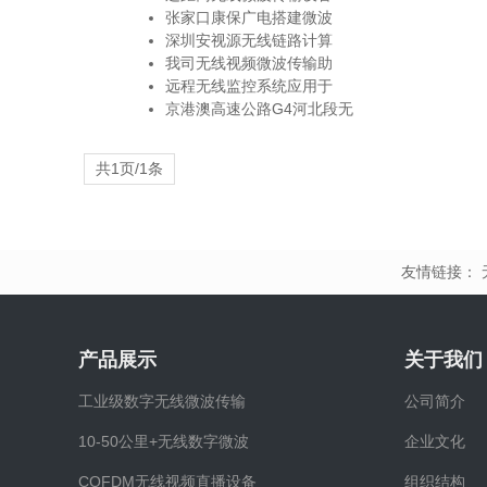
张家口康保广电搭建微波
深圳安视源无线链路计算
我司无线视频微波传输助
远程无线监控系统应用于
京港澳高速公路G4河北段无
共1页/1条
友情链接：
产品展示
关于我们
工业级数字无线微波传输
公司简介
10-50公里+无线数字微波
企业文化
COFDM无线视频直播设备
组织结构