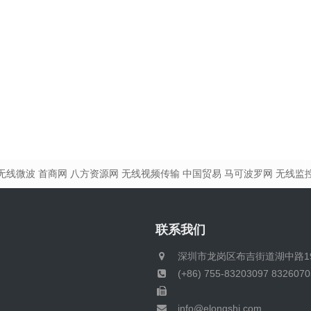
无线微波
首商网
八方资源网
无线视频传输
中国贸易
马可波罗网
无线监
联系我们
深圳市龙岗区布吉街道湖中路1
(+86) 755-83203097 8326070
info@elongshi.com