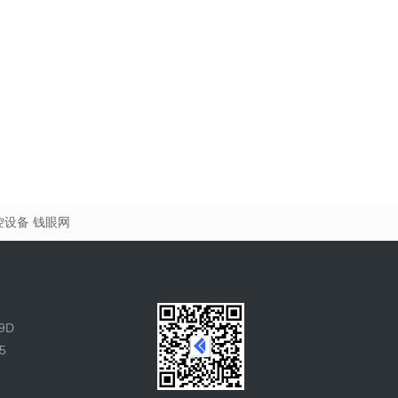
控设备
钱眼网
9D
5