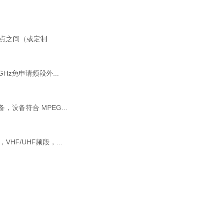
之间（或定制...
z免申请频段外...
，设备符合 MPEG...
F/UHF频段，...